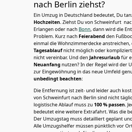
nach
Berlin
ziehst?
Ein Umzug in Deutschland bedeutet, Du tanz
Hochzeiten
. Ziehst Du von Schweinfurt nac
Erlangen oder nach
Bonn
, dann wird die En
Problem.
Kurz nach
Feierabend
den Fußbod
einmal die Wohnzimmerdecke anstreichen, da
Tagesablauf
nicht möglich oder komplizier
nicht vereinbar. Und den
Jahresurlaub
für 
Neuanfang
nutzen? In der Regel wird der
zur Eingewöhnung in das neue Umfeld genu
unbedingt beachten
:
Die Entfernung ist zeit- und leider auch kos
von Schweinfurt nach Berlin sind nicht tägl
logistische Ablauf muss zu
100 % passen
. 
bedeutet eine weitere Extrafahrt. Was die be
Der Umzugstag muss detailliert geplant un
Alle Umzugshelfer müssen pünktlich vor Ort