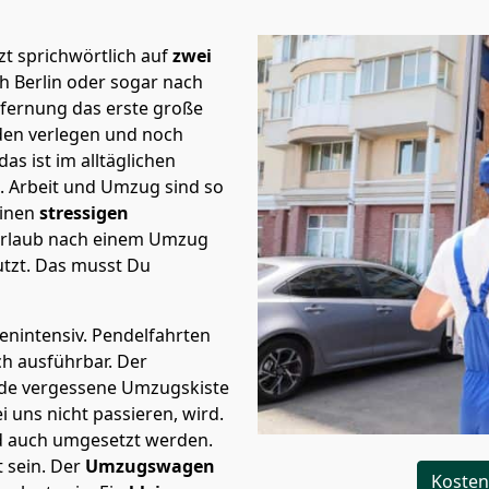
t sprichwörtlich auf
zwei
h Berlin oder sogar nach
tfernung das erste große
en verlegen und noch
s ist im alltäglichen
t.
Arbeit und Umzug sind so
einen
stressigen
 Urlaub nach einem Umzug
tzt. Das musst Du
tenintensiv. Pendelfahrten
ich ausführbar.
Der
Jede vergessene Umzugskiste
i uns nicht passieren, wird.
d auch umgesetzt werden.
 sein. Der
Umzugswagen
Kosten