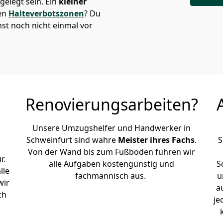
elegt sein. Ein
kleiner
den
Halteverbotszonen
? Du
st noch nicht einmal vor
Renovierungsarbeiten?
Unsere Umzugshelfer und Handwerker in
Schweinfurt sind wahre
Meister ihres Fachs
.
S
Von der Wand bis zum Fußboden führen wir
r.
alle Aufgaben kostengünstig und
S
lle
fachmännisch aus.
u
wir
a
ch
je