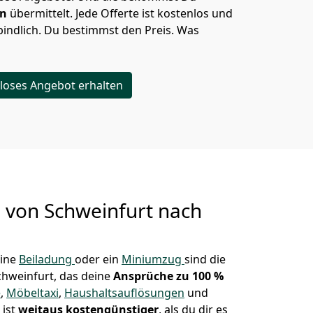
en
übermittelt. Jede Offerte ist kostenlos und
indlich. Du bestimmst den Preis. Was
loses Angebot erhalten
g von
Schweinfurt nach
eine
Beiladung
oder ein
Miniumzug
sind die
chweinfurt, das deine
Ansprüche zu 100 %
e
,
Möbeltaxi
,
Haushaltsauflösungen
und
 ist
weitaus kostengünstiger
, als du dir es