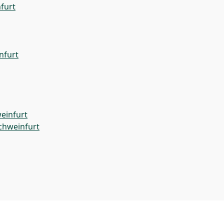
furt
nfurt
einfurt
chweinfurt