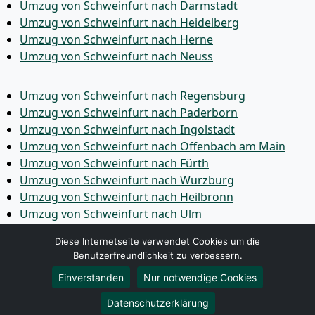
Umzug von Schweinfurt nach Darmstadt
Umzug von Schweinfurt nach Heidelberg
Umzug von Schweinfurt nach Herne
Umzug von Schweinfurt nach Neuss
Umzug von Schweinfurt nach Regensburg
Umzug von Schweinfurt nach Paderborn
Umzug von Schweinfurt nach Ingolstadt
Umzug von Schweinfurt nach Offenbach am Main
Umzug von Schweinfurt nach Fürth
Umzug von Schweinfurt nach Würzburg
Umzug von Schweinfurt nach Heilbronn
Umzug von Schweinfurt nach Ulm
Umzug von Schweinfurt nach Pforzheim
Diese Internetseite verwendet Cookies um die
Umzug von Schweinfurt nach Wolfsburg
Benutzerfreundlichkeit zu verbessern.
Umzug von Schweinfurt nach Bottrop
Einverstanden
Nur notwendige Cookies
Umzug von Schweinfurt nach Göttingen
Umzug von Schweinfurt nach Reutlingen
Datenschutzerklärung